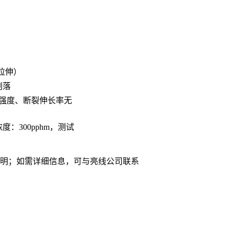
%拉伸）
剥落
伸强度、断裂伸长率无
：300pphm，测试
说明；如需详细信息，可与亮线公司联系