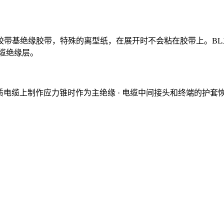
橡胶带基绝缘胶带，特殊的离型纸，在展开时不会粘在胶带上。BL
电缆绝缘层。
V固体介质电缆上制作应力锥时作为主绝缘 · 电缆中间接头和终端的护套恢