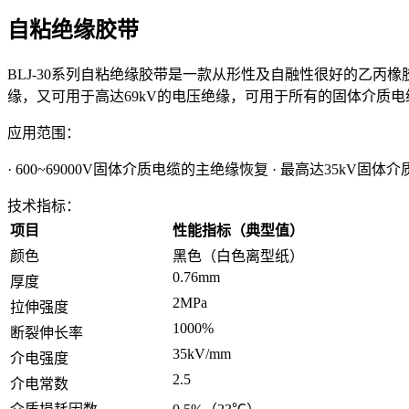
自粘绝缘胶带
BLJ-30系列自粘绝缘胶带是一款从形性及自融性很好的乙丙
缘，又可用于高达69kV的电压绝缘，可用于所有的固体介质
应用范围：
· 600~69000V固体介质电缆的主绝缘恢复 · 最高达35k
技术指标：
项目
性能指标（典型值）
颜色
黑色（白色离型纸）
0.76mm
厚度
2MPa
拉伸强度
1000%
断裂伸长率
35kV/mm
介电强度
2.5
介电常数