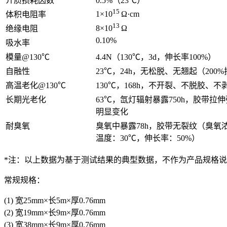
介质损耗因数
0.5%（23℃）
15
1×10
Ω·cm
体积电阻率
13
8×10
Ω
绝缘电阻
0.10%
吸水率
模量@130℃
4.4N（130℃，3d，伸长率100%）
自融性
23℃，24h，无松脱、无翘起（200
高温老化@130℃
130℃，168h，不开裂、不脱胶、不
长期光老化
63℃，氙灯辐射暴露750h，胶带拉
明显变化
耐臭氧
臭氧中暴露78h，胶带无裂纹（臭氧浓度
温度：30℃，伸长率：50%）
*注：以上数据为基于测试结果的典型数据，不作为产品规格
常规规格：
(1) 宽25mm×长5m×厚0.76mm
(2) 宽19mm×长9m×厚0.76mm
(3) 宽38mm×长9m×厚0.76mm