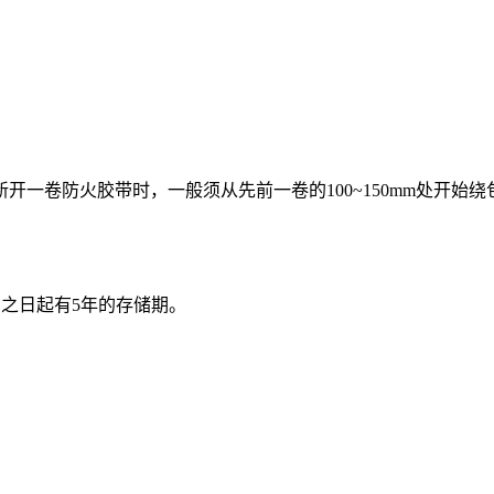
一卷防火胶带时，一般须从先前一卷的100~150mm处开始绕包
产之日起有5年的存储期。