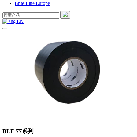
Brite-Line Europe
EN
BLF-77系列