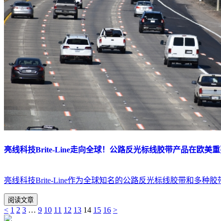
亮线科技Brite-Line走向全球！公路反光标线胶带产品在欧美
亮线科技Brite-Line作为全球知名的公路反光标线胶带和
阅读文章
<
1
2
3
…
9
10
11
12
13
14
15
16
>