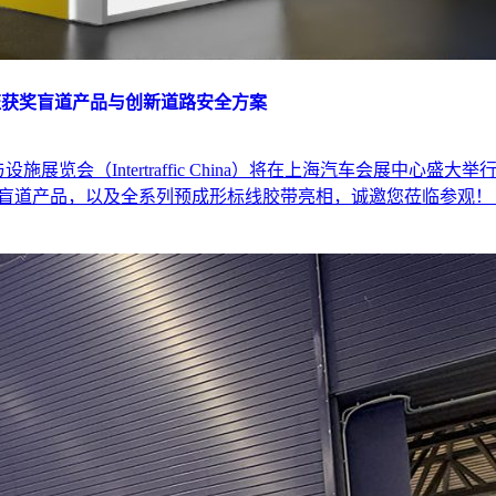
026，见证获奖盲道产品与创新道路安全方案
施展览会（Intertraffic China）将在上海汽车会展中心盛
委会特别奖的NavTac盲道产品，以及全系列预成形标线胶带亮相，诚邀您莅临参