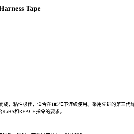
arness Tape
制作而成，粘性极佳，适合在
105
℃
下连续使用。采用先进的第三代
oHS和REACH指令的要求。