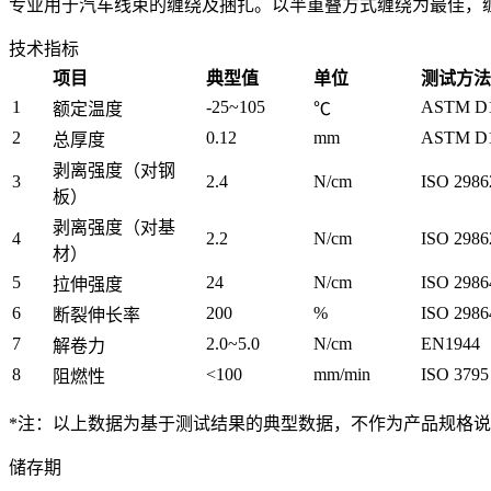
专业用于汽车线束的缠绕及捆扎。以半重叠方式缠绕为最佳，
技术指标
项目
典型值
单位
测试方法
1
-25~105
ASTM D
额定温度
℃
2
0.12
mm
ASTM D
总厚度
剥离强度（对钢
3
2.4
N/cm
ISO 2986
板）
剥离强度（对基
4
2.2
N/cm
ISO 2986
材）
5
24
N/cm
ISO 2986
拉伸强度
6
200
%
ISO 2986
断裂伸长率
7
2.0~5.0
N/cm
EN1944
解卷力
8
<100
mm/min
ISO 3795
阻燃性
*注：以上数据为基于测试结果的典型数据，不作为产品规格说明；如
储存期