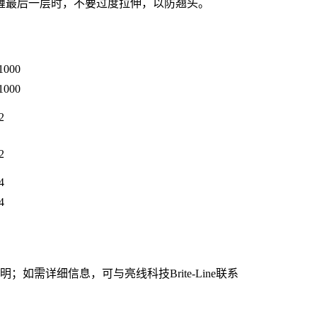
缠最后一层时，不要过度拉伸，以防翘头。
1000
1000
2
2
4
4
需详细信息，可与亮线科技Brite-Line联系